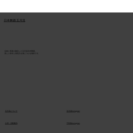
​日本舞踊 五月流
伝統と革新が融合した五月流日本舞踊。
美しい所作と表現力を身につける場所です。
五月流Instagram
五月流について
公演・活動案内
千和加Instagram