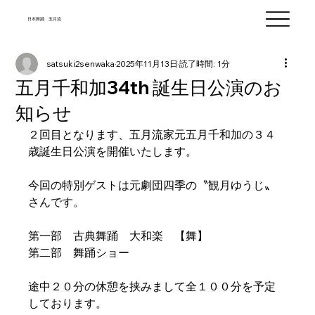
​日本舞踊 五月流
satsuki2senwaka
2025年11月13日
読了時間: 1分
五月千和加34th 誕生日公演のお
知らせ
２回目となります、五月流家元五月千和加の３４
歳誕生日公演を開催いたします。
今回の特別ゲストは元劇団四季の〝観月ゆうじ〟
さんです。
第一部　古典舞踊　大和楽　【舞】
第二部　舞踊ショー
途中２０分の休憩を挟みまして全１００分を予定
しております。